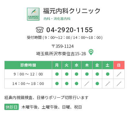
04-2920-1155
受付時間 ( 9：00～12：00 / 14：00～18：00 )
〒359-1124
埼玉県所沢市東住吉15-28
診療時間
月
火
水
木
金
土
日
／
9：00 ～ 12：00
●
●
●
●
●
●
／
／
／
14：00 ～ 18：00
●
●
●
●
経鼻内視鏡検査、日帰りポリープ切除行います
休診日
木曜午後、土曜午後、日曜、祝日