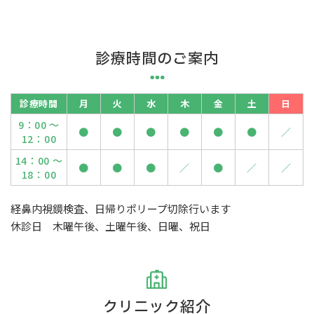
診療時間のご案内
診療時間
月
火
水
木
金
土
日
9：00 ～
●
●
●
●
●
●
／
12：00
14：00 ～
●
●
●
／
●
／
／
18：00
経鼻内視鏡検査、日帰りポリープ切除行います
休診日 木曜午後、土曜午後、日曜、祝日
クリニック紹介