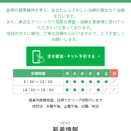
皆様の健康維持を考え、あなたにふさわしい治療計画を立て治療
を行います。
また、身近なクリニックで高度な検査・治療を患者様に受けてい
ただきたいと思っております。
地域の方々に親切、丁寧な診療を心がけますので、どうぞ宜しく
お願いします。
診療時間
月
火
水
木
金
土
日
9：00 ～ 12：00
●
●
●
●
●
●
／
14：00 ～ 18：00
●
●
●
／
●
／
／
経鼻内視鏡検査、日帰りポリープ切除行います
休診日 木曜午後、土曜午後、日曜、祝日
NEWS
新着情報